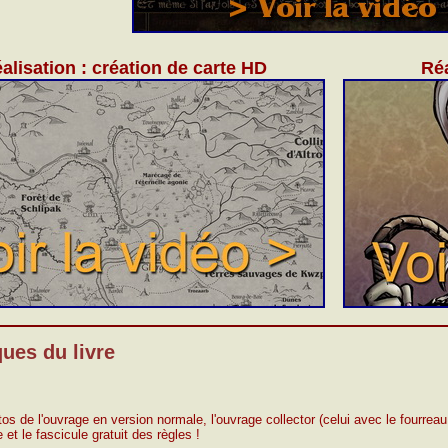
alisation : création de carte HD
Réa
ques du livre
os de l'ouvrage en version normale, l'ouvrage collector (celui avec le fourreau 
 et le fascicule gratuit des règles !